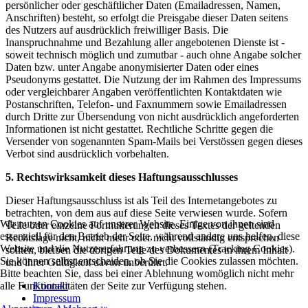
persönlicher oder geschäftlicher Daten (Emailadressen, Namen,
Anschriften) besteht, so erfolgt die Preisgabe dieser Daten seitens
des Nutzers auf ausdrücklich freiwilliger Basis. Die
Inanspruchnahme und Bezahlung aller angebotenen Dienste ist -
soweit technisch möglich und zumutbar - auch ohne Angabe solcher
Daten bzw. unter Angabe anonymisierter Daten oder eines
Pseudonyms gestattet. Die Nutzung der im Rahmen des Impressums
oder vergleichbarer Angaben veröffentlichten Kontaktdaten wie
Postanschriften, Telefon- und Faxnummern sowie Emailadressen
durch Dritte zur Übersendung von nicht ausdrücklich angeforderten
Informationen ist nicht gestattet. Rechtliche Schritte gegen die
Versender von sogenannten Spam-Mails bei Verstössen gegen dieses
Verbot sind ausdrücklich vorbehalten.
5. Rechtswirksamkeit dieses Haftungsausschlusses
Dieser Haftungsausschluss ist als Teil des Internetangebotes zu
betrachten, von dem aus auf diese Seite verwiesen wurde. Sofern
Wir nutzen Cookies auf unserer Website. Einige von ihnen sind
Teile oder einzelne Formulierungen dieses Textes der geltenden
essenziell für den Betrieb der Seite, während andere uns helfen, diese
Rechtslage nicht, nicht mehr oder nicht vollständig entsprechen
Website und die Nutzererfahrung zu verbessern (Tracking Cookies).
sollten, bleiben die übrigen Teile des Dokumentes in ihrem Inhalt
Sie können selbst entscheiden, ob Sie die Cookies zulassen möchten.
und ihrer Gültigkeit davon unberührt.
Bitte beachten Sie, dass bei einer Ablehnung womöglich nicht mehr
Kontakt
alle Funktionalitäten der Seite zur Verfügung stehen.
Impressum