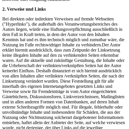
2. Verweise und Links
Bei direkten oder indirekten Verweisen auf fremde Webseiten
("Hyperlinks"), die außerhalb des Verantwortungsbereiches des
Autors liegen, würde eine Haftungsverpflichtung ausschließlich in
dem Fall in Kraft treten, in dem der Autor von den Inhalten
Kenntnis hat und es ihm technisch möglich und zumutbar wäre, die
Nutzung im Falle rechtswidriger Inhalte zu verhindern.Der Autor
erklärt hiermit ausdrücklich, dass zum Zeitpunkt der Linksetzung
keine illegalen Inhalte auf den zu verlinkenden Seiten erkennbar
waren. Auf die aktuelle und zukünftige Gestaltung, die Inhalte oder
die Urheberschaft der verlinkten/verknüpften Seiten hat der Autor
keinerlei Einfluss. Deshalb distanziert er sich hiermit ausdrücklich
von allen Inhalten aller verlinkten /verknüpften Seiten, die nach der
Linksetzung verändert wurden. Diese Feststellung gilt für alle
innerhalb des eigenen Internetangebotes gesetzten Links und
Verweise sowie für Fremdeinträge in vom Autor eingerichteten
Gästebüchern, Diskussionsforen, Linkverzeichnissen, Mailinglisten
und in allen anderen Formen von Datenbanken, auf deren Inhalt
externe Schreibzugriffe möglich sind. Für illegale, fehlerhafte oder
unvollständige Inhalte und insbesondere für Schäden, die aus der
Nutzung oder Nichtnutzung solcherart dargebotener Informationen
entstehen, haftet allein der Anbieter der Seite, auf welche verwiesen
wurde, nicht derjenige, der über Links auf die jeweilige